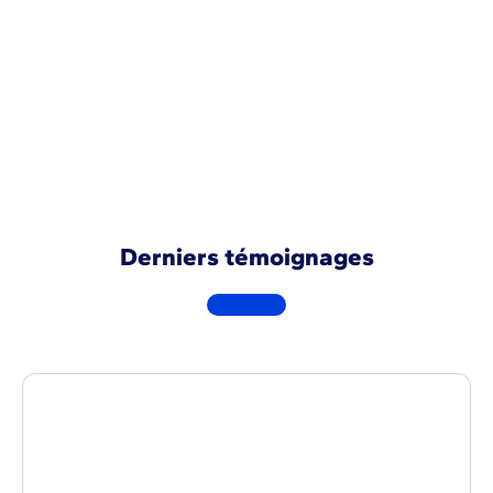
de l’activité.En plus, Vertuoza nous permet
d’avoir une maitrise du développement sur
trois ans.
Demander une démo
Derniers témoignages