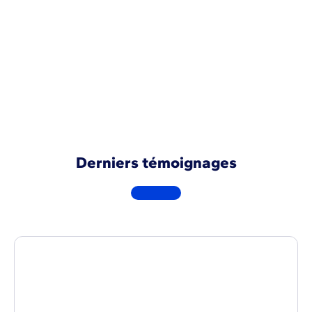
de l’activité.En plus, Vertuoza nous permet
d’avoir une maitrise du développement sur
trois ans.
Demander une démo
Derniers témoignages