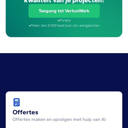
Toegang tot VertuoWork
Gratis
Meer dan 5.500 bedrijven zijn aangesloten
Offertes
Offertes maken en opvolgen met hulp van AI