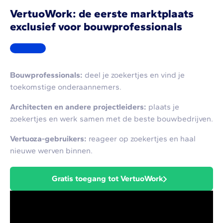
VertuoWork: de eerste marktplaats
exclusief voor bouwprofessionals
Bouwprofessionals:
deel je zoekertjes en vind je
toekomstige onderaannemers.
Architecten en andere projectleiders:
plaats je
zoekertjes en werk samen met de beste bouwbedrijven.
Vertuoza-gebruikers:
reageer op zoekertjes en haal
nieuwe werven binnen.
Gratis toegang tot VertuoWork