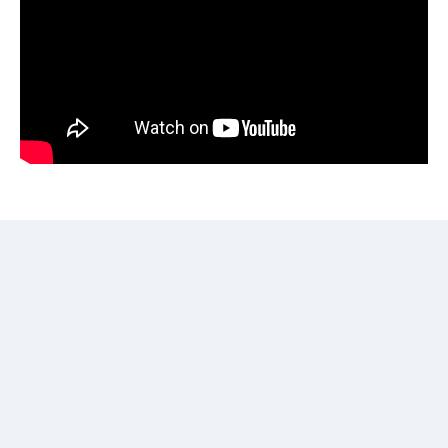
Voor aannemers
Sluit je aan bij een netwerk van 5.500
bouwprofessionals! Plaats je zoekertjes voor
onderaannemers en vind de beste vakmensen die met