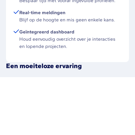
Bespaar tijd met vooraf ingevulde profielen.
Real-time meldingen
Blijf op de hoogte en mis geen enkele kans.
Geïntegreerd dashboard
Houd eenvoudig overzicht over je interacties
en lopende projecten.
Een moeiteloze ervaring
“€212.000 aan projecten afgesloten in
de eerste maand van VertuoWork! Je
moet er snel bij zijn, want opdrachten
worden in een mum van tijd ingevuld!”