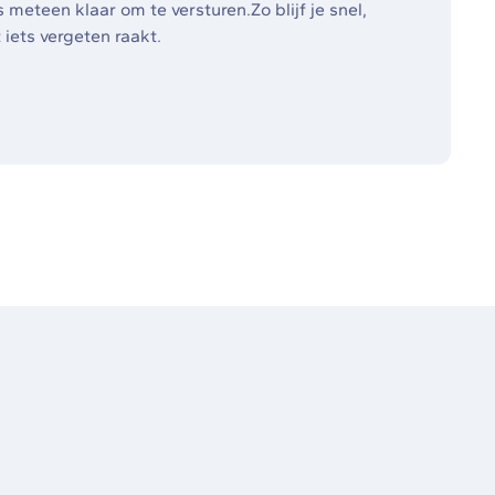
 meteen klaar om te versturen.Zo blijf je snel,
 iets vergeten raakt.
gen van materiaal &
nemers