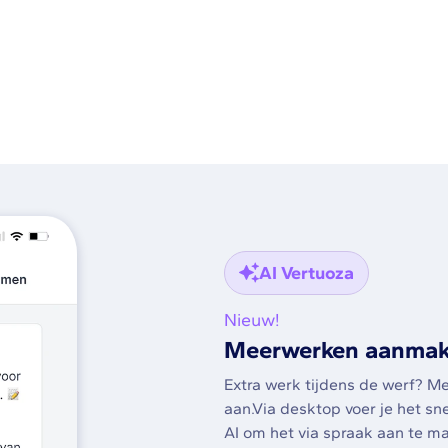
AI Vertuoza
Nieuw!
Meerwerken aanmaken
Extra werk tijdens de werf? M
aan.Via desktop voer je het sn
AI om het via spraak aan te m