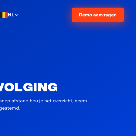
NL
Demo aanvragen
volging
 vanop afstand hou je het overzicht, neem
afgestemd.