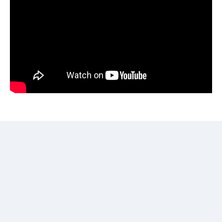
Voor aannemers
Sluit je aan bij een netwerk van 5.500
bouwprofessionals! Plaats je zoekertjes voor