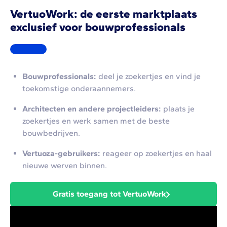
VertuoWork: de eerste marktplaats
exclusief voor bouwprofessionals
Bouwprofessionals:
deel je zoekertjes en vind je
toekomstige onderaannemers.
Architecten en andere projectleiders:
plaats je
zoekertjes en werk samen met de beste
bouwbedrijven.
Vertuoza-gebruikers:
reageer op zoekertjes en haal
nieuwe werven binnen.
Gratis toegang tot VertuoWork