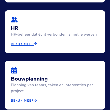
HR
HR-beheer dat écht verbonden is met je werven
BEKIJK MEER
Bouwplanning
Planning van teams, taken en interventies per
project
BEKIJK MEER