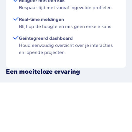
Reageer met één klik
Bespaar tijd met vooraf ingevulde profielen.
Real-time meldingen
Blijf op de hoogte en mis geen enkele kans.
Geïntegreerd dashboard
Houd eenvoudig overzicht over je interacties
en lopende projecten.
Een moeiteloze ervaring
“€212.000 aan projecten afgesloten in
de eerste maand van VertuoWork!
Wees snel, want opdrachten worden
razendsnel ingevuld!”