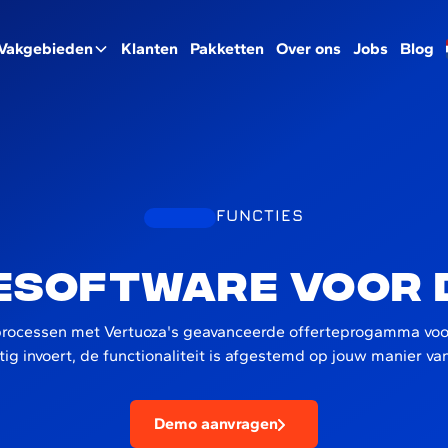
Vakgebieden
Klanten
Pakketten
Over ons
Jobs
Blog
FUNCTIES
esoftware voor 
ieprocessen met Vertuoza's geavanceerde offerteprogamma voo
ig invoert, de functionaliteit is afgestemd op jouw manier v
Demo aanvragen