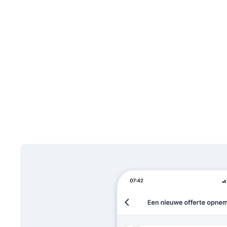
het overzicht. Je volgt elke aanvraag van begin tot akko
of Excel-bestanden. Alles zit centraal: je beheert je kl
kansen, verstuurt duidelijke en professionele offertes, e
verkoop. Resultaat? Minder chaos, meer structuur en mee
Demo aanvragen