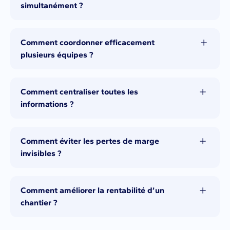
simultanément ?
En utilisant une vue multi-projets consolidée.
Comment coordonner efficacement
plusieurs équipes ?
En attribuant les responsabilités clairement et en
partageant les données en temps réel.
Comment centraliser toutes les
informations ?
En utilisant une plateforme unique regroupant
planning, documents, photos et indicateurs.
Comment éviter les pertes de marge
invisibles ?
En comparant systématiquement prévisionnel et
réel via un logiciel pilotage chantier.
Comment améliorer la rentabilité d’un
chantier ?
En suivant les coûts en temps réel et en ajustant