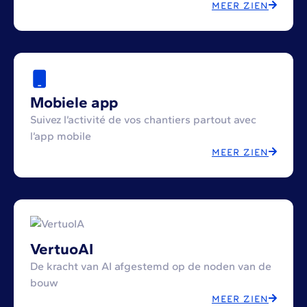
MEER ZIEN
Mobiele app
Suivez l’activité de vos chantiers partout avec
l’app mobile
MEER ZIEN
VertuoAI
De kracht van AI afgestemd op de noden van de
bouw
MEER ZIEN