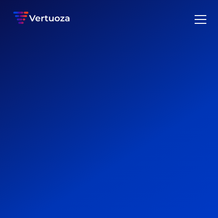
De software voor vastgoedprojectmanagers
Vind de beste
bouwbedrijven voor
jouw projecten!
Of je nu architect, projectontwikkelaar, syndicus of facility
manager bent, Vertuoza helpt je om de juiste specialisten te
vinden voor jouw bouwprojecten.