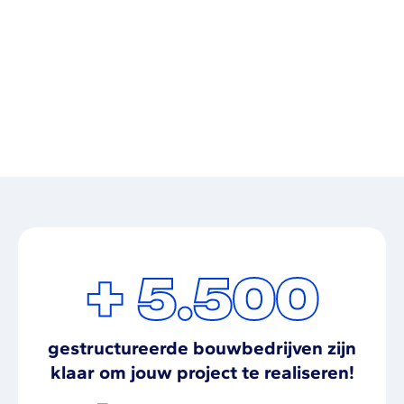
Ontvang een melding zodra een bedrijf zich aanmeldt
voor je project. Hoe specifieker je oproep, hoe groter de
kans op de perfecte match. Gemiddeld krijg je 5
reacties per project.
+ 5.500
gestructureerde bouwbedrijven zijn
klaar om jouw project te realiseren!