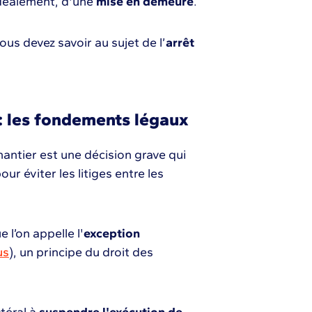
déalement, d'une
mise en demeure
.
ous devez savoir au sujet de l’
arrêt
e : les fondements légaux
hantier est une décision grave qui
ur éviter les litiges entre les
 l’on appelle l'
exception
us
), un principe du droit des
téral à
suspendre l'exécution de