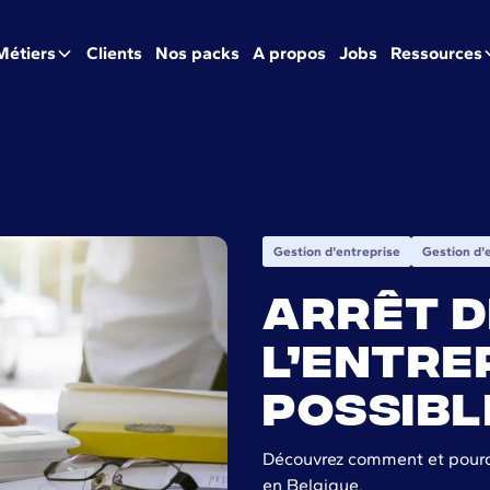
Métiers
Clients
Nos packs
A propos
Jobs
Ressources
Gestion d'entreprise
Gestion d'
Arrêt d
l’entrep
possibl
Découvrez comment et pourqu
en Belgique.