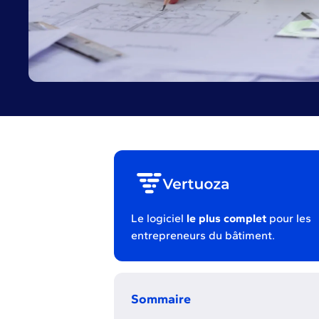
Le logiciel
le plus complet
pour les
entrepreneurs du bâtiment.
Sommaire