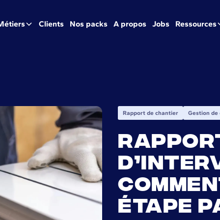
Métiers
Clients
Nos packs
A propos
Jobs
Ressources
Rapport de chantier
Gestion de 
Rappor
d’inter
comment
étape p