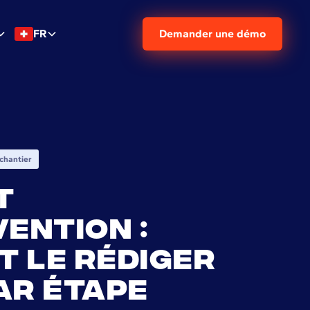
FR
Demander une démo
chantier
t
vention :
 le rédiger
ar étape