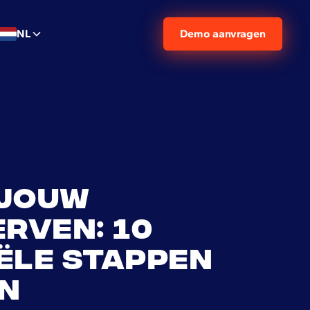
NL
Demo aanvragen
 jouw
rven: 10
ële stappen
n