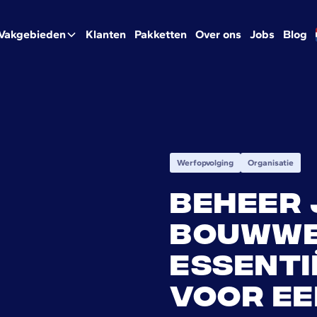
Vakgebieden
Klanten
Pakketten
Over ons
Jobs
Blog
Werfopvolging
Organisatie
Beheer
bouwwe
essenti
voor ee