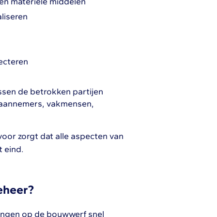
 en materiële middelen
liseren
ecteren
sen de betrokken partijen
raannemers, vakmensen,
oor zorgt dat alle aspecten van
 eind.
eheer?
ingen op de bouwwerf snel