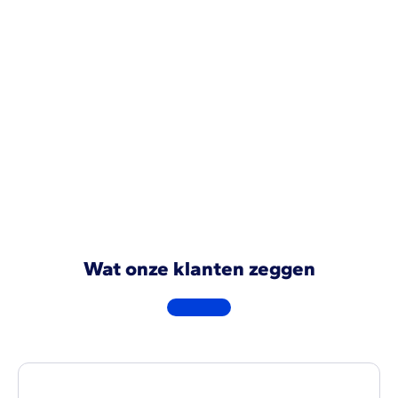
devis initial, les suppléments, les commandes
de matériaux, toute la facturation, les heures
prestées par les équipes et la rentabilité !
Cette dernière nous permet de voir
exactement ce qu’un chantier nous a coûté et
rapporté.
Demo aanvragen
Wat onze klanten zeggen