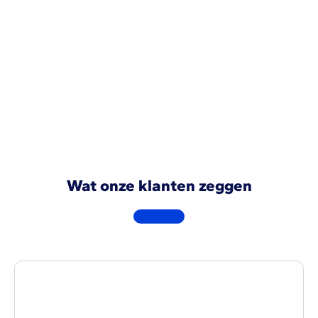
permet de regrouper l’intégralité des
informations du début jusqu’à la fin pour avoir
le calcul global des coûts et de la rentabilité
de chaque projet.
Demo aanvragen
Wat onze klanten zeggen