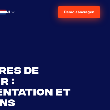
NL
Demo aanvragen
res de
r :
ntation et
ons