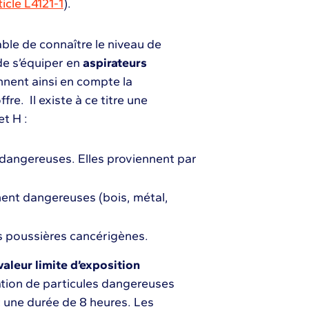
ticle L4121-1
).
able de connaître le niveau de
de s’équiper en
aspirateurs
nnent ainsi en compte la
re. Il existe à ce titre une
et H :
 dangereuses. Elles proviennent par
ent dangereuses (bois, métal,
es poussières cancérigènes.
valeur limite d’exposition
tration de particules dangereuses
t une durée de 8 heures. Les