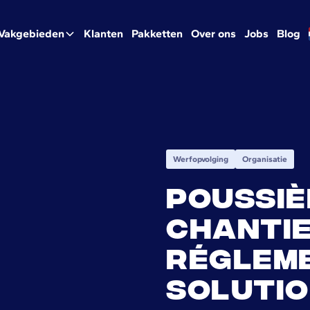
Vakgebieden
Klanten
Pakketten
Over ons
Jobs
Blog
Werfopvolging
Organisatie
Poussiè
chantie
régleme
soluti