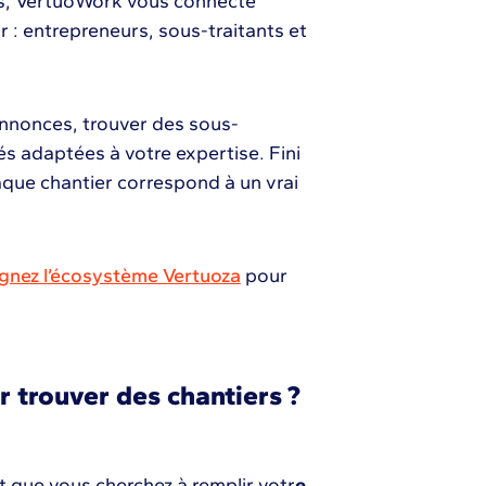
es, VertuoWork vous connecte
 : entrepreneurs, sous-traitants et
annonces, trouver des sous-
és adaptées à votre expertise. Fini
haque chantier correspond à un vrai
ignez l’écosystème Vertuoza
pour
r trouver des chantiers ?
t que vous cherchez à remplir votr
e