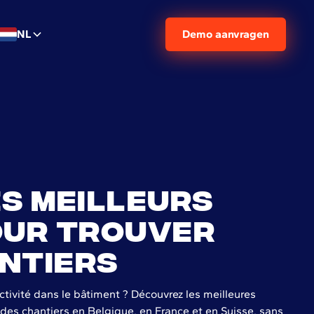
NL
Demo aanvragen
es meilleurs
our trouver
ntiers
tivité dans le bâtiment ? Découvrez les meilleures
des chantiers en Belgique, en France et en Suisse, sans