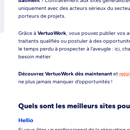
bâtiment
? Contrairement aux sites généralist
uniquement avec des acteurs sérieux du secteur
porteurs de projets.
Grâce à
VertuoWork
, vous pouvez publier vos 
traitants qualifiés ou postuler à des opportunit
le temps perdu à prospecter à l’aveugle : ici, c
besoin métier.
Découvrez VertuoWork dès maintenant
et
rejo
ne plus jamais manquer d’opportunités !
Quels sont les meilleurs sites pou
Hellio
Si vous êtes un professionnel de la rénovation e