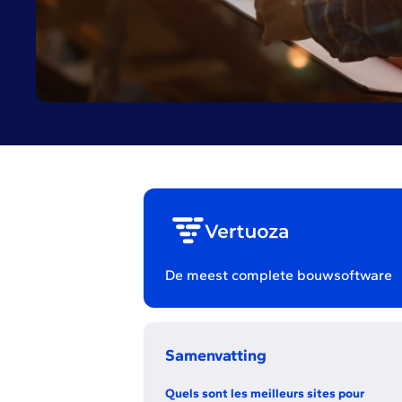
De meest complete bouwsoftware
Samenvatting
Quels sont les meilleurs sites pour