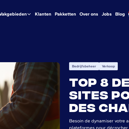
Vakgebieden
Klanten
Pakketten
Over ons
Jobs
Blog
Bedrijfsbeheer
Verkoop
Top 8 d
sites p
des cha
Besoin de dynamiser votre ac
plateformes pour décrocher 