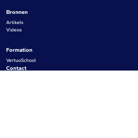
Bronnen
Artikels
Videos
Formation
VertuoSchool
Contact
info@vertuoza.com
Antwerpsesteenweg 50,
2630 Aartselaar