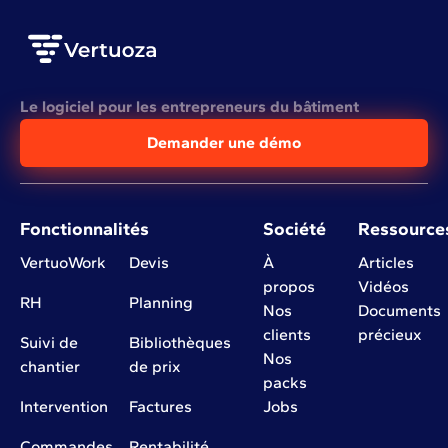
Le logiciel pour les entrepreneurs du bâtiment
Demander une démo
Fonctionnalités
Société
Ressource
VertuoWork
Devis
À
Articles
propos
Vidéos
RH
Planning
Nos
Documents
clients
précieux
Suivi de
Bibliothèques
Nos
chantier
de prix
packs
Intervention
Factures
Jobs
Commandes
Rentabilité