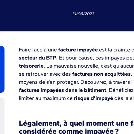
31
/
08
/
2023
Faire face à une
facture impayée
est la crainte 
secteur du BTP
. Et pour cause, ces impayés p
trésorerie
. La mauvaise nouvelle, c’est qu’aucun 
se retrouver avec des
factures non acquittées
.
moyens de s’en protéger. Découvrez, à travers l
factures impayées dans le bâtiment
. Bénéficie
limiter au maximum ce
risque d’impayé
dès la s
Légalement, à quel moment une fa
considérée comme impayée ?