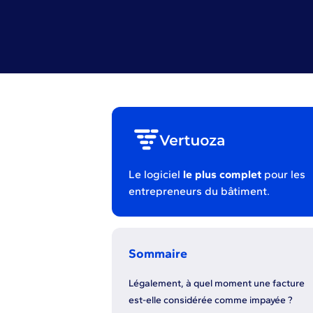
Le logiciel
le plus complet
pour les
entrepreneurs du bâtiment.
Sommaire
Légalement, à quel moment une facture
est-elle considérée comme impayée ?