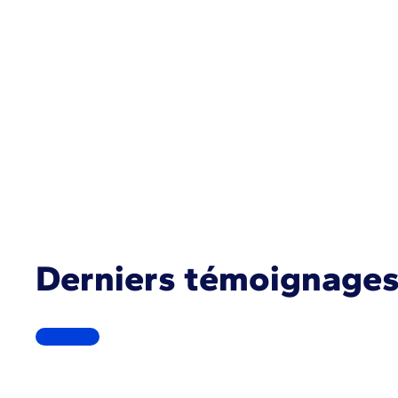
Valentin :
Les rapports de chantier son
l’envoyer directement. Vertuoza me p
importe où je me trouve, je peux cons
Derniers témoignage