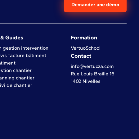
Demander une démo
 & Guides
Formation
n gestion intervention
VertuoSchool
evis facture bâtiment
Contact
âtiment
info@vertuoza.com
estion chantier
Rue Louis Braille 16
lanning chantier
1402 Nivelles
ivi de chantier