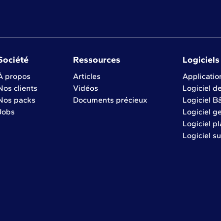
Société
Ressources
Logiciels
À propos
Articles
Applicatio
Nos clients
Vidéos
Logiciel d
Nos packs
Documents précieux
Logiciel B
Jobs
Logiciel g
Logiciel p
Logiciel su