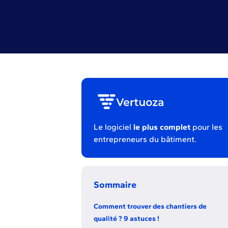
Le logiciel
le plus complet
pour les
entrepreneurs du bâtiment.
Sommaire
Comment trouver des chantiers de
qualité ? 9 astuces !