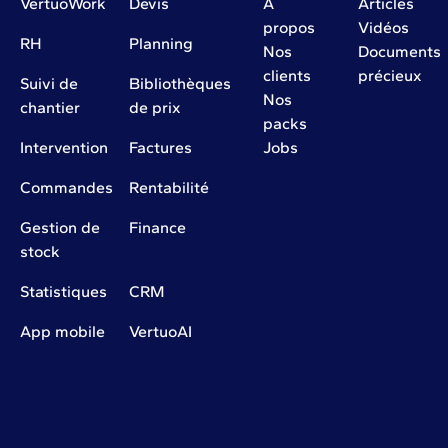
VertuoWork
Devis
À
Articles
propos
Vidéos
RH
Planning
Nos
Documents
clients
précieux
Suivi de
Bibliothèques
Nos
chantier
de prix
packs
Intervention
Factures
Jobs
Commandes
Rentabilité
Gestion de
Finance
stock
Statistiques
CRM
App mobile
VertuoAI