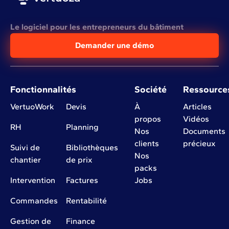
Le logiciel pour les entrepreneurs du bâtiment
Demander une démo
Fonctionnalités
Société
Ressource
VertuoWork
Devis
À
Articles
propos
Vidéos
RH
Planning
Nos
Documents
clients
précieux
Suivi de
Bibliothèques
Nos
chantier
de prix
packs
Intervention
Factures
Jobs
Commandes
Rentabilité
Gestion de
Finance