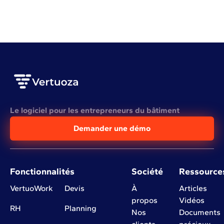
VOIR L'ARTICLE COMPLET
Le logiciel pour les entrepreneurs du bâtiment
Demander une démo
Fonctionnalités
Société
Ressource
VertuoWork
Devis
À
Articles
propos
Vidéos
RH
Planning
Nos
Documents