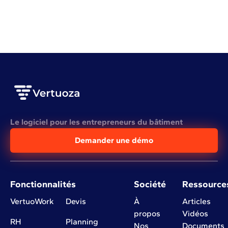
VOIR L'ARTICLE COMPLET
Le logiciel pour les entrepreneurs du bâtiment
Demander une démo
Fonctionnalités
Société
Ressource
VertuoWork
Devis
À
Articles
propos
Vidéos
RH
Planning
Nos
Documents