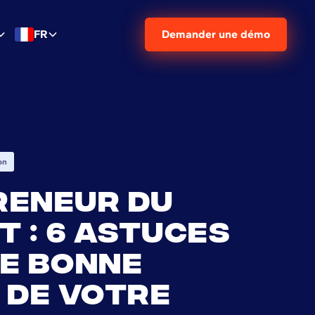
FR
Demander une démo
on
reneur du
t : 6 astuces
e bonne
 de votre