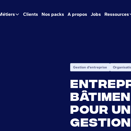
Métiers
Clients
Nos packs
A propos
Jobs
Ressources
Gestion d'entreprise
Organisati
Entrep
bâtimen
pour un
gestion