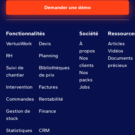
Demander une démo
Fonctionnalités
Société
Ressource
VertuoWork
Devis
À
Articles
propos
Vidéos
RH
Planning
Nos
Documents
clients
précieux
Suivi de
Bibliothèques
Nos
chantier
de prix
packs
Intervention
Factures
Jobs
Commandes
Rentabilité
Gestion de
Finance
stock
Statistiques
CRM