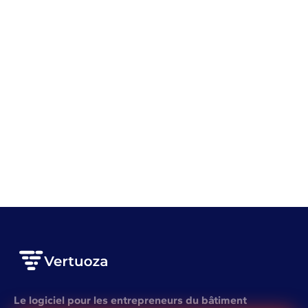
Gestion d'entreprise
Rentabilité
Gestion de stock BTP : 7 erreurs qui vous coûtent
cher
VOIR L'ARTICLE COMPLET
Le logiciel pour les entrepreneurs du bâtiment