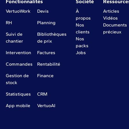
Fonctionnalités
Société
Ressource
VertuoWork
Devis
À
Articles
propos
Vidéos
RH
Planning
Nos
Documents
clients
précieux
Suivi de
Bibliothèques
Nos
chantier
de prix
packs
Intervention
Factures
Jobs
Commandes
Rentabilité
Gestion de
Finance
stock
Statistiques
CRM
App mobile
VertuoAI